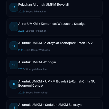
Pelatihan AI untuk UMKM Boyolali
13
2026
•
Boyolali
•
Pelatihan
AI for UMKM x Komunitas Wirausaha Salatiga
14
2026
•
Salatiga
•
Pelatihan
AI untuk UMKM Soloraya at Tecnopark Batch 1 & 2
15
2026
•
Solo Raya
•
Workshop
AI untuk UMKM Wonogiri
16
2026
•
Wonogiri
•
Pelatihan
AI untuk UMKM x UMKM Boyolali @RumahCinta NU
17
Economi Centre
2026
•
Boyolali
•
Workshop
AI untuk UMKM x Sedulur UMKM Soloraya
18