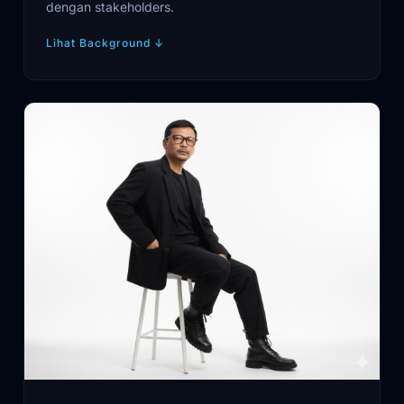
dengan stakeholders.
Lihat Background
↓