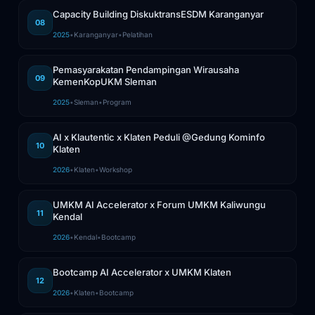
Capacity Building DiskuktransESDM Karanganyar
08
2025
•
Karanganyar
•
Pelatihan
Pemasyarakatan Pendampingan Wirausaha
09
KemenKopUKM Sleman
2025
•
Sleman
•
Program
AI x Klautentic x Klaten Peduli @Gedung Kominfo
10
Klaten
2026
•
Klaten
•
Workshop
UMKM AI Accelerator x Forum UMKM Kaliwungu
11
Kendal
2026
•
Kendal
•
Bootcamp
Bootcamp AI Accelerator x UMKM Klaten
12
2026
•
Klaten
•
Bootcamp