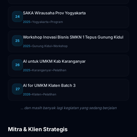
SAKA Wirausaha Prov Yogyakarta
24
2025
•
Yogyakarta
•
Program
Workshop Inovasi Bisnis SMKN 1 Tepus Gunung Kidul
25
2025
•
Gunung Kidul
•
Workshop
AI untuk UMKM Kab Karanganyar
26
2025
•
Karanganyar
•
Pelatihan
AI for UMKM Klaten Batch 3
27
2026
•
Klaten
•
Pelatihan
... dan masih banyak lagi kegiatan yang sedang berjalan
Mitra & Klien Strategis