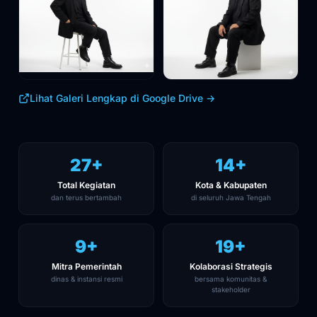
Tim
Tim
Willy Kurniawan Yahya
Rizal, ST — Project
Lihat Galeri Lengkap di Google Drive →
— COO
Manager
Tim
Tim
27
+
14
+
Total Kegiatan
Kota & Kabupaten
dan terus bertambah
di seluruh Jawa Tengah
10
+
20
+
Mitra Pemerintah
Kolaborasi Strategis
dinas & instansi resmi
bersama komunitas &
stakeholder