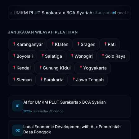
AI for UMKM PLUT Surakarta x BCA Syariah
Local Econo
•
Surakarta
JANGKAUAN WILAYAH PELATIHAN
Karanganyar
Klaten
Sragen
Pati
Boyolali
Salatiga
Wonogiri
Solo Raya
Kendal
Gunung Kidul
Yogyakarta
Sleman
Surakarta
Jawa Tengah
AI for UMKM PLUT Surakarta x BCA Syariah
01
2026
•
Surakarta
•
Workshop
Local Economic Development with AI x Pemerintah
02
Desa Ponggok