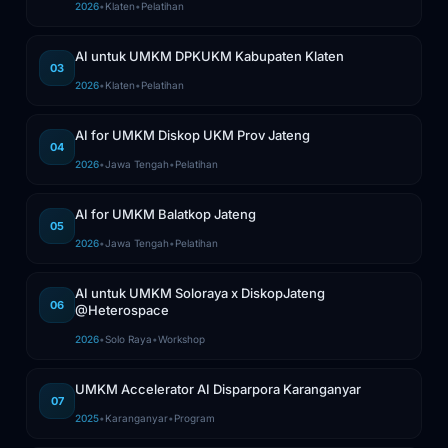
2026
•
Klaten
•
Pelatihan
AI untuk UMKM DPKUKM Kabupaten Klaten
03
2026
•
Klaten
•
Pelatihan
AI for UMKM Diskop UKM Prov Jateng
04
2026
•
Jawa Tengah
•
Pelatihan
AI for UMKM Balatkop Jateng
05
2026
•
Jawa Tengah
•
Pelatihan
AI untuk UMKM Soloraya x DiskopJateng
06
@Heterospace
2026
•
Solo Raya
•
Workshop
UMKM Accelerator AI Disparpora Karanganyar
07
2025
•
Karanganyar
•
Program